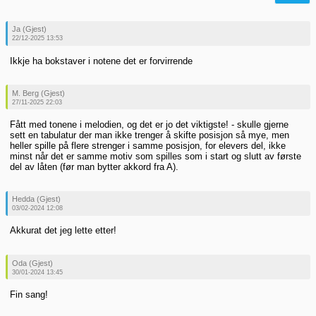
Ja (Gjest)
22/12-2025 13:53
Ikkje ha bokstaver i notene det er forvirrende
M. Berg (Gjest)
27/11-2025 22:03
Fått med tonene i melodien, og det er jo det viktigste! - skulle gjerne
sett en tabulatur der man ikke trenger å skifte posisjon så mye, men
heller spille på flere strenger i samme posisjon, for elevers del, ikke
minst når det er samme motiv som spilles som i start og slutt av første
del av låten (før man bytter akkord fra A).
Hedda (Gjest)
03/02-2024 12:08
Akkurat det jeg lette etter!
Oda (Gjest)
30/01-2024 13:45
Fin sang!