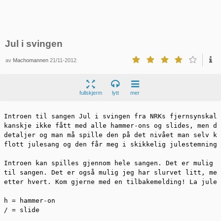
Jul i svingen
av
Machomannen
21/11-2012
fullskjerm
lytt
mer
Introen til sangen Jul i svingen fra NRKs fjernsynskale
kanskje ikke fått med alle hammer-ons og slides, men de
detaljer og man må spille den på det nivået man selv kl
flott julesang og den får meg i skikkelig julestemning.

Introen kan spilles gjennom hele sangen. Det er mulig j
til sangen. Det er også mulig jeg har slurvet litt, men
etter hvert. Kom gjerne med en tilbakemelding! La jules
h = hammer-on

/ = slide
