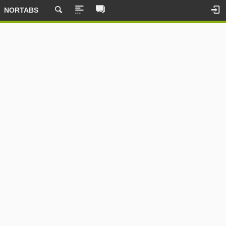
NORTABS