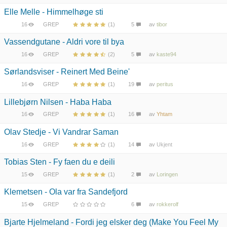
Elle Melle - Himmelhøge sti
16
GREP
(1)
5
av
tibor
Vassendgutane - Aldri vore til bya
16
GREP
(2)
5
av
kaste94
Sørlandsviser - Reinert Med Beine'
16
GREP
(1)
19
av
peritus
Lillebjørn Nilsen - Haba Haba
16
GREP
(1)
16
av
Yhtam
Olav Stedje - Vi Vandrar Saman
16
GREP
(1)
14
av
Ukjent
Tobias Sten - Fy faen du e deili
15
GREP
(1)
2
av
Loringen
Klemetsen - Ola var fra Sandefjord
15
GREP
6
av
rokkerolf
Bjarte Hjelmeland - Fordi jeg elsker deg (Make You Feel My