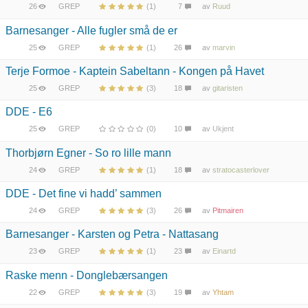
26
GREP
(1)
7
av
Ruud
Barnesanger - Alle fugler små de er
25
GREP
(1)
26
av
marvin
Terje Formoe - Kaptein Sabeltann - Kongen på Havet
25
GREP
(3)
18
av
gitaristen
DDE - E6
25
GREP
(0)
10
av
Ukjent
Thorbjørn Egner - So ro lille mann
24
GREP
(1)
18
av
stratocasterlover
DDE - Det fine vi hadd’ sammen
24
GREP
(3)
26
av
Pitmairen
Barnesanger - Karsten og Petra - Nattasang
23
GREP
(1)
23
av
Einartd
Raske menn - Donglebærsangen
22
GREP
(3)
19
av
Yhtam