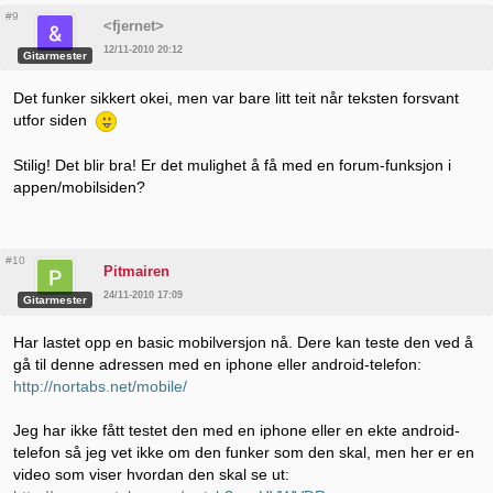
#9
<fjernet>
12/11-2010 20:12
Gitarmester
Det funker sikkert okei, men var bare litt teit når teksten forsvant
utfor siden
Stilig! Det blir bra! Er det mulighet å få med en forum-funksjon i
appen/mobilsiden?
#10
Pitmairen
24/11-2010 17:09
Gitarmester
Har lastet opp en basic mobilversjon nå. Dere kan teste den ved å
gå til denne adressen med en iphone eller android-telefon:
http://nortabs.net/mobile/
Jeg har ikke fått testet den med en iphone eller en ekte android-
telefon så jeg vet ikke om den funker som den skal, men her er en
video som viser hvordan den skal se ut: