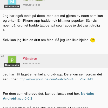
Machomannen
20/10-2010 18:54
Gitarmester
Jeg har også tenkt på dette, men det må gjøres av noen som kan
og orker. En iPhone-app hadde nok blitt mer populær. Så hvis
noen på forumet hadde tatt det på seg hadde jo det vært utrolig
fint.
Selv kan jeg ikke en dritt om Mac. Så jeg kan ikke hjelpe
#4
Pitmairen
24/10-2010 20:35
Gitarmester
Jeg har fått laget en enkel android-app. Dere kan se hvordan det
ser ut her:
http://www.youtube.com/watch?v=K65EVn70lMY
For dem som vil prøve det, kan det lastes ned her:
Nortabs
Android-app 0.0.1
For å installere må man aktivere: Settings->Applications-