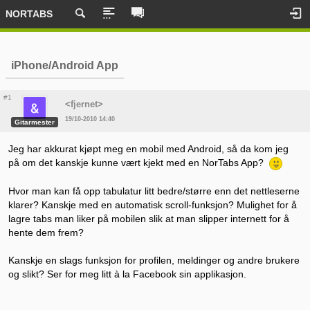
NORTABS
iPhone/Android App
#1
<fjernet>
19/10-2010 14:40
Gitarmester
Jeg har akkurat kjøpt meg en mobil med Android, så da kom jeg
på om det kanskje kunne vært kjekt med en NorTabs App?
Hvor man kan få opp tabulatur litt bedre/større enn det nettleserne
klarer? Kanskje med en automatisk scroll-funksjon? Mulighet for å
lagre tabs man liker på mobilen slik at man slipper internett for å
hente dem frem?
Kanskje en slags funksjon for profilen, meldinger og andre brukere
og slikt? Ser for meg litt à la Facebook sin applikasjon.