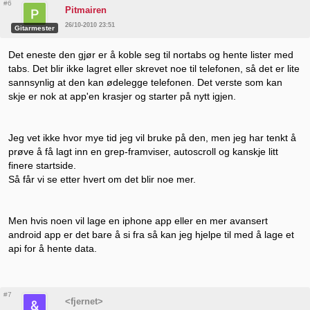
#6
Pitmairen
26/10-2010 23:51
Gitarmester
Det eneste den gjør er å koble seg til nortabs og hente lister med
tabs. Det blir ikke lagret eller skrevet noe til telefonen, så det er lite
sannsynlig at den kan ødelegge telefonen. Det verste som kan
skje er nok at app'en krasjer og starter på nytt igjen.
Jeg vet ikke hvor mye tid jeg vil bruke på den, men jeg har tenkt å
prøve å få lagt inn en grep-framviser, autoscroll og kanskje litt
finere startside.
Så får vi se etter hvert om det blir noe mer.
Men hvis noen vil lage en iphone app eller en mer avansert
android app er det bare å si fra så kan jeg hjelpe til med å lage et
api for å hente data.
#7
<fjernet>