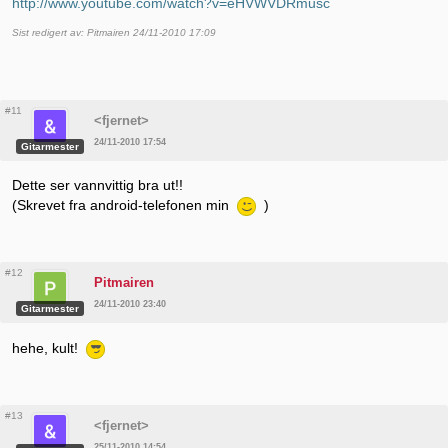
http://www.youtube.com/watch?v=eHVWVDRmusc
Sist redigert av: Pitmairen 24/11-2010 17:09
#11
<fjernet>
24/11-2010 17:54
Gitarmester
Dette ser vannvittig bra ut!!
(Skrevet fra android-telefonen min
)
#12
Pitmairen
24/11-2010 23:40
Gitarmester
hehe, kult!
#13
<fjernet>
25/11-2010 14:54