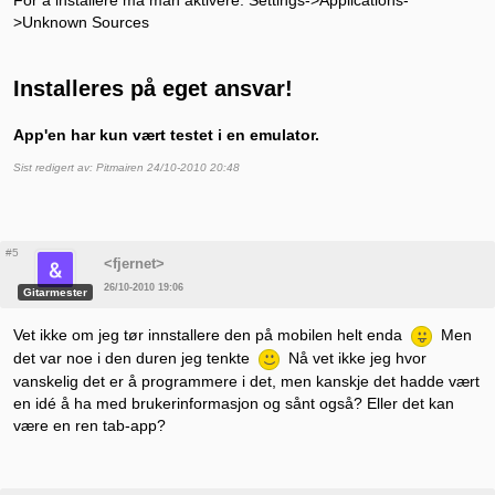
>Unknown Sources
Installeres på eget ansvar!
App'en har kun vært testet i en emulator.
Sist redigert av: Pitmairen 24/10-2010 20:48
#5
<fjernet>
26/10-2010 19:06
Gitarmester
Vet ikke om jeg tør innstallere den på mobilen helt enda
Men
det var noe i den duren jeg tenkte
Nå vet ikke jeg hvor
vanskelig det er å programmere i det, men kanskje det hadde vært
en idé å ha med brukerinformasjon og sånt også? Eller det kan
være en ren tab-app?