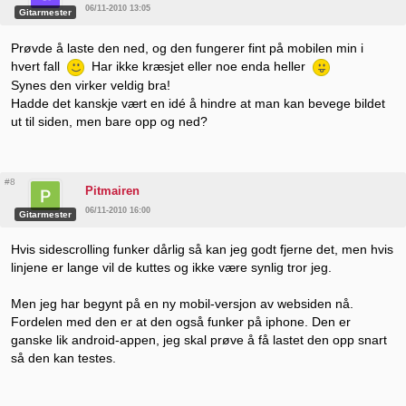
06/11-2010 13:05
Gitarmester
Prøvde å laste den ned, og den fungerer fint på mobilen min i
hvert fall
Har ikke kræsjet eller noe enda heller
Synes den virker veldig bra!
Hadde det kanskje vært en idé å hindre at man kan bevege bildet
ut til siden, men bare opp og ned?
#8
Pitmairen
06/11-2010 16:00
Gitarmester
Hvis sidescrolling funker dårlig så kan jeg godt fjerne det, men hvis
linjene er lange vil de kuttes og ikke være synlig tror jeg.
Men jeg har begynt på en ny mobil-versjon av websiden nå.
Fordelen med den er at den også funker på iphone. Den er
ganske lik android-appen, jeg skal prøve å få lastet den opp snart
så den kan testes.