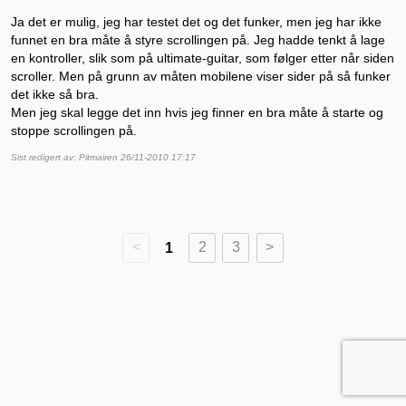
Ja det er mulig, jeg har testet det og det funker, men jeg har ikke
funnet en bra måte å styre scrollingen på. Jeg hadde tenkt å lage
en kontroller, slik som på ultimate-guitar, som følger etter når siden
scroller. Men på grunn av måten mobilene viser sider på så funker
det ikke så bra.
Men jeg skal legge det inn hvis jeg finner en bra måte å starte og
stoppe scrollingen på.
Sist redigert av: Pitmairen 26/11-2010 17:17
<
1
2
3
>