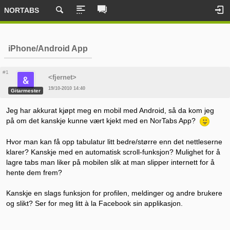
NORTABS
iPhone/Android App
#1
<fjernet>
19/10-2010 14:40
Gitarmester
Jeg har akkurat kjøpt meg en mobil med Android, så da kom jeg
på om det kanskje kunne vært kjekt med en NorTabs App?
Hvor man kan få opp tabulatur litt bedre/større enn det nettleserne
klarer? Kanskje med en automatisk scroll-funksjon? Mulighet for å
lagre tabs man liker på mobilen slik at man slipper internett for å
hente dem frem?
Kanskje en slags funksjon for profilen, meldinger og andre brukere
og slikt? Ser for meg litt à la Facebook sin applikasjon.