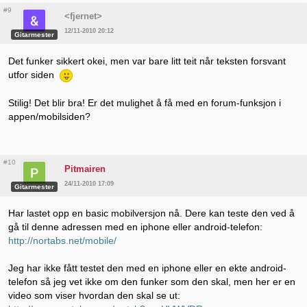
#9
<fjernet>
12/11-2010 20:12
Gitarmester
Det funker sikkert okei, men var bare litt teit når teksten forsvant
utfor siden
Stilig! Det blir bra! Er det mulighet å få med en forum-funksjon i
appen/mobilsiden?
#10
Pitmairen
24/11-2010 17:09
Gitarmester
Har lastet opp en basic mobilversjon nå. Dere kan teste den ved å
gå til denne adressen med en iphone eller android-telefon:
http://nortabs.net/mobile/
Jeg har ikke fått testet den med en iphone eller en ekte android-
telefon så jeg vet ikke om den funker som den skal, men her er en
video som viser hvordan den skal se ut: