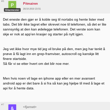
#6
Pitmairen
26/10-2010 23:51
Gitarmester
Det eneste den gjør er å koble seg til nortabs og hente lister med
tabs. Det blir ikke lagret eller skrevet noe til telefonen, så det er lite
sannsynlig at den kan ødelegge telefonen. Det verste som kan
skje er nok at app'en krasjer og starter på nytt igjen.
Jeg vet ikke hvor mye tid jeg vil bruke på den, men jeg har tenkt å
prøve å få lagt inn en grep-framviser, autoscroll og kanskje litt
finere startside.
Så får vi se etter hvert om det blir noe mer.
Men hvis noen vil lage en iphone app eller en mer avansert
android app er det bare å si fra så kan jeg hjelpe til med å lage et
api for å hente data.
#7
<fjernet>