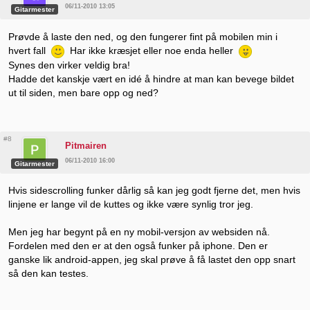
06/11-2010 13:05
Gitarmester
Prøvde å laste den ned, og den fungerer fint på mobilen min i
hvert fall
Har ikke kræsjet eller noe enda heller
Synes den virker veldig bra!
Hadde det kanskje vært en idé å hindre at man kan bevege bildet
ut til siden, men bare opp og ned?
#8
Pitmairen
06/11-2010 16:00
Gitarmester
Hvis sidescrolling funker dårlig så kan jeg godt fjerne det, men hvis
linjene er lange vil de kuttes og ikke være synlig tror jeg.
Men jeg har begynt på en ny mobil-versjon av websiden nå.
Fordelen med den er at den også funker på iphone. Den er
ganske lik android-appen, jeg skal prøve å få lastet den opp snart
så den kan testes.