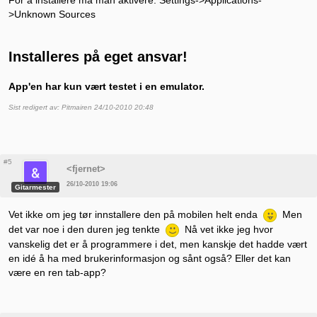
>Unknown Sources
Installeres på eget ansvar!
App'en har kun vært testet i en emulator.
Sist redigert av: Pitmairen 24/10-2010 20:48
#5
<fjernet>
26/10-2010 19:06
Gitarmester
Vet ikke om jeg tør innstallere den på mobilen helt enda
Men
det var noe i den duren jeg tenkte
Nå vet ikke jeg hvor
vanskelig det er å programmere i det, men kanskje det hadde vært
en idé å ha med brukerinformasjon og sånt også? Eller det kan
være en ren tab-app?