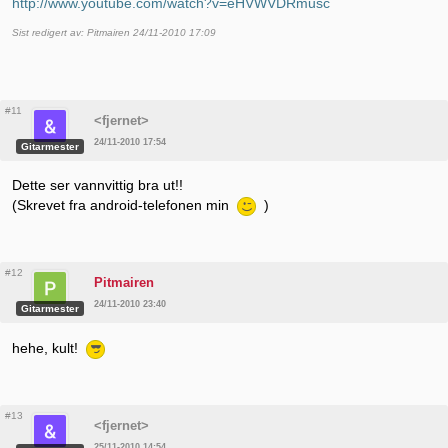
http://www.youtube.com/watch?v=eHVWVDRmusc
Sist redigert av: Pitmairen 24/11-2010 17:09
#11
<fjernet>
24/11-2010 17:54
Gitarmester
Dette ser vannvittig bra ut!!
(Skrevet fra android-telefonen min
)
#12
Pitmairen
24/11-2010 23:40
Gitarmester
hehe, kult!
#13
<fjernet>
25/11-2010 14:54