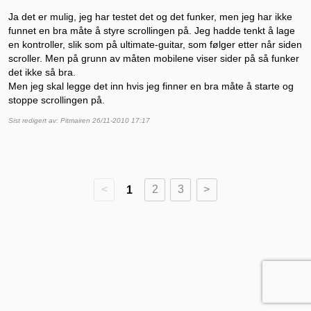
Ja det er mulig, jeg har testet det og det funker, men jeg har ikke
funnet en bra måte å styre scrollingen på. Jeg hadde tenkt å lage
en kontroller, slik som på ultimate-guitar, som følger etter når siden
scroller. Men på grunn av måten mobilene viser sider på så funker
det ikke så bra.
Men jeg skal legge det inn hvis jeg finner en bra måte å starte og
stoppe scrollingen på.
Sist redigert av: Pitmairen 26/11-2010 17:17
<
1
2
3
>