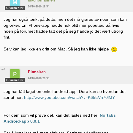
Machomannen
20/10-2010 18:54
Gitarmester
Jeg har også tenkt på dette, men det må gjøres av noen som kan
og orker. En iPhone-app hadde nok blitt mer populær. Så hvis
noen på forumet hadde tatt det på seg hadde jo det vært utrolig
fint.
Selv kan jeg ikke en dritt om Mac. Så jeg kan ikke hjelpe
#4
Pitmairen
24/10-2010 20:35
Gitarmester
Jeg har fått laget en enkel android-app. Dere kan se hvordan det
ser ut her:
http://www.youtube.com/watch?v=K65EVn70lMY
For dem som vil prøve det, kan det lastes ned her:
Nortabs
Android-app 0.0.1
For å installere må man aktivere: Settings->Applications-