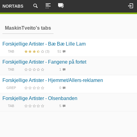
NORTABS
MaskinTveito's tabs
Forskjellige Artister - Bæ Bæ Lille Lam
TAB
(3)
51
Forskjellige Artister - Fangene på fortet
TAB
1
Forskjellige Artister - Hjemmet/Allers-reklamen
GREP
0
Forskjellige Artister - Olsenbanden
TAB
5