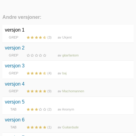
Andre versjoner:
versjon 1
GREP
(3)
av
Ukjent
versjon 2
GREP
av
gitarfantom
versjon 3
GREP
(4)
av
baj
versjon 4
GREP
(9)
av
Machomannen
versjon 5
TAB
(2)
av
Anonym
versjon 6
TAB
(1)
av
Guitardude