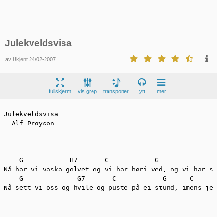
Julekveldsvisa
av
Ukjent
24/02-2007
fullskjerm
vis grep
transponer
lytt
mer
Julekveldsvisa

- Alf Prøysen

    G 		 H7 	  C 	       G 			Em   Am     A7           D7

Nå har vi vaska golvet og vi har børi ved, og vi har sa
    G              G7       C            G      C      
Nå sett vi oss og hvile og puste på ei stund, imens jeg