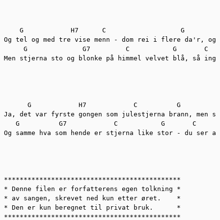
    G 		 H7 	 C 	             G 			      Em     Am       A7   D7

Og tel og med tre vise menn - dom rei i flere da'r, og 
     G              G7         C           G       C   
Men stjerna sto og blonke på himmel velvet blå, så inge
      G 	   H7 	         C 	    G 			 Em      Am      A7      D7

Ja, det var fyrste gongen som julestjerna brann, men si
   G          G7            C           G       C      
Og samme hva som hende er stjerna like stor - du ser a 
*********************************************

* Denne filen er forfatterens egen tolkning *

* av sangen, skrevet ned kun etter øret.    *

* Den er kun beregnet til privat bruk.      *

*********************************************