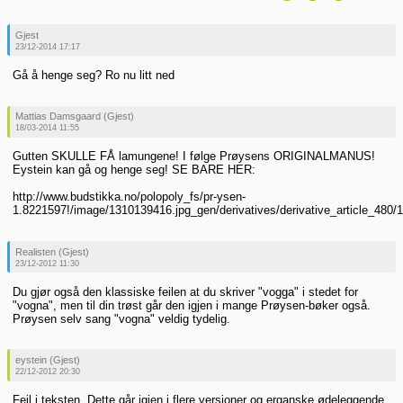
Gjest
23/12-2014 17:17
Gå å henge seg? Ro nu litt ned
Mattias Damsgaard (Gjest)
18/03-2014 11:55
Gutten SKULLE FÅ lamungene! I følge Prøysens ORIGINALMANUS!
Eystein kan gå og henge seg! SE BARE HER:
http://www.budstikka.no/polopoly_fs/pr-ysen-
1.8221597!/image/1310139416.jpg_gen/derivatives/derivative_article_480/
Realisten (Gjest)
23/12-2012 11:30
Du gjør også den klassiske feilen at du skriver "vogga" i stedet for
"vogna", men til din trøst går den igjen i mange Prøysen-bøker også.
Prøysen selv sang "vogna" veldig tydelig.
eystein (Gjest)
22/12-2012 20:30
Feil i teksten. Dette går igjen i flere versjoner og erganske ødeleggende.