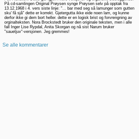
På cd-samlingen Original Prøysen synge Prøysen selv på opptak fra
13.12.1968 i 4. vers siste linje: "... bar med seg så lamunger som gutten
sku' få sjå" dette er korrekt. Gjetergutta ikke eide noen lam, og kunne
derfor ikke gi dem bort heller. dette er en logisk brist og forvrengning av
orginalteksten. Nora Brockstedt bruker den originale teksten, men i alle
fall Inger Lise Rypdal, Anita Skorgan og nå sist Narum bruker
"sauetjuv"-versjonen. Jeg gremmes!
Se alle kommentarer