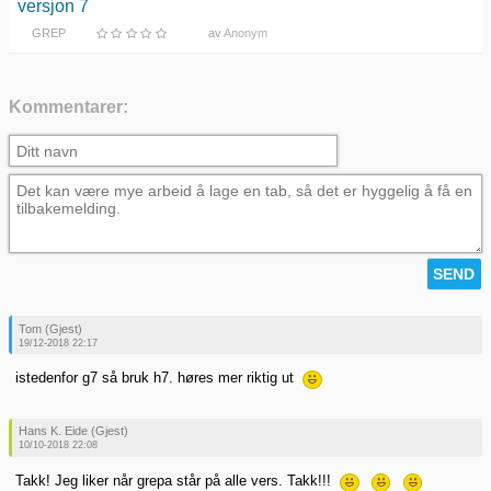
versjon 7
GREP
av
Anonym
Kommentarer:
Tom (Gjest)
19/12-2018 22:17
istedenfor g7 så bruk h7. høres mer riktig ut
Hans K. Eide (Gjest)
10/10-2018 22:08
Takk! Jeg liker når grepa står på alle vers. Takk!!!