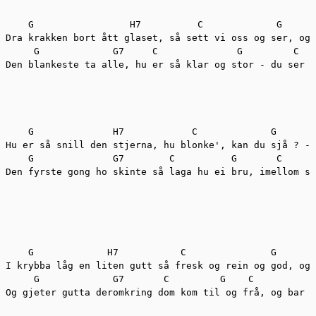
    G 		      H7 	  C 	        G 		   Em   Am     A7       D7

Dra krakken bort ått glaset, så sett vi oss og ser, og 
     G             G7     C              G         C   
Den blankeste ta alle, hu er så klar og stor - du ser a
    G 		   H7 	         C 	       G 		     Em    Am      A7           D7

Hu er så snill den stjerna, hu blonke', kan du sjå ? - 
    G              G7        C          G       C      
Den fyrste gong ho skinte så laga hu ei bru, imellom se
    G 		  H7 	       C 	       G 			Em    Am     A7           D7

I krybba låg en liten gutt så fresk og rein og god, og 
     G             G7       C         G    C           
Og gjeter gutta deromkring dom kom til og frå, og bar m