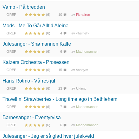
Vamp - På bredden
GREP
(6)
10
av
Pitmairen
Mods - Me To Går Alltid Aleina
GREP
(6)
4
av
<fjernet>
Julesanger - Snømannen Kalle
GREP
(6)
6
av
Machomannen
Kaizers Orchestra - Prosessen
GREP
(6)
15
av
Anonym
Hans Rotmo - Vårres jul
GREP
(6)
23
av
Ukjent
Travellin' Strawberries - Long time ago in Bethlehem
GREP
(6)
7
av
Machomannen
Barnesanger - Eventyrvisa
GREP
(6)
6
av
Machomannen
Julesanger - Jeg er så glad hver julekveld