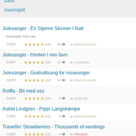
bass
munnspill
Julesanger - En Stjerne Skinner I Natt
- Inneholder Intro-tab.
GREP
(19)
45
av
Machomannen
Julesanger - Himlen i min favn
GREP
(19)
15
av
zyberboss
Julesanger - Godnattsang for nisseunger
GREP
(14)
14
av
Machomannen
Rolffa - Bli med oss
GREP
(14)
4
av
andersbl
Astrid Lindgren - Pippi Langstrømpe
GREP
(13)
8
av
Machomannen
Travellin' Strawberries - Thousands of vendings
GREP
(11)
4
av
Pitmairen