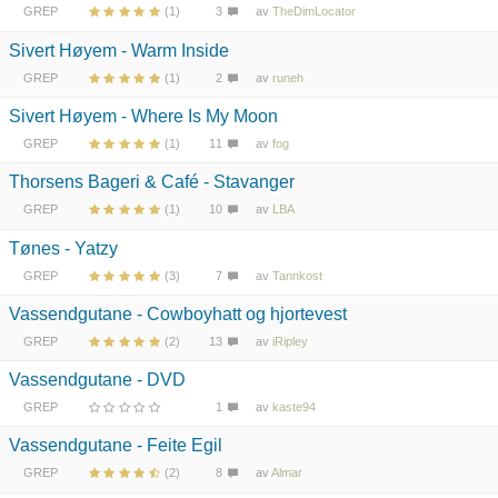
GREP
(1)
3
av
TheDimLocator
Sivert Høyem - Warm Inside
GREP
(1)
2
av
runeh
Sivert Høyem - Where Is My Moon
GREP
(1)
11
av
fog
Thorsens Bageri & Café - Stavanger
GREP
(1)
10
av
LBA
Tønes - Yatzy
GREP
(3)
7
av
Tannkost
Vassendgutane - Cowboyhatt og hjortevest
GREP
(2)
13
av
iRipley
Vassendgutane - DVD
GREP
1
av
kaste94
Vassendgutane - Feite Egil
GREP
(2)
8
av
Almar