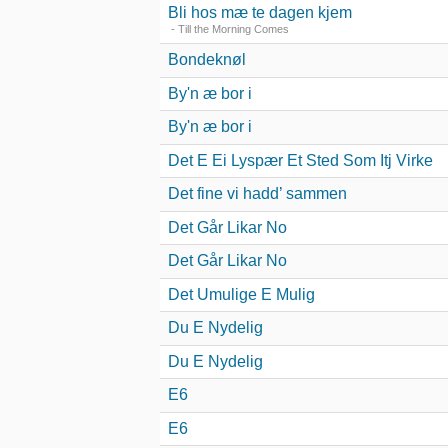
Bli hos mæ te dagen kjem
- Till the Morning Comes
Bondeknøl
By'n æ bor i
By'n æ bor i
Det E Ei Lyspær Et Sted Som Itj Virke
Det fine vi hadd’ sammen
Det Går Likar No
Det Går Likar No
Det Umulige E Mulig
Du E Nydelig
Du E Nydelig
E6
E6