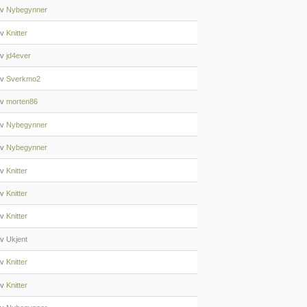
av
Nybegynner
av
Knitter
av
jd4ever
av
Sverkmo2
av
morten86
av
Nybegynner
av
Nybegynner
av
Knitter
av
Knitter
av
Knitter
av
Ukjent
av
Knitter
av
Knitter