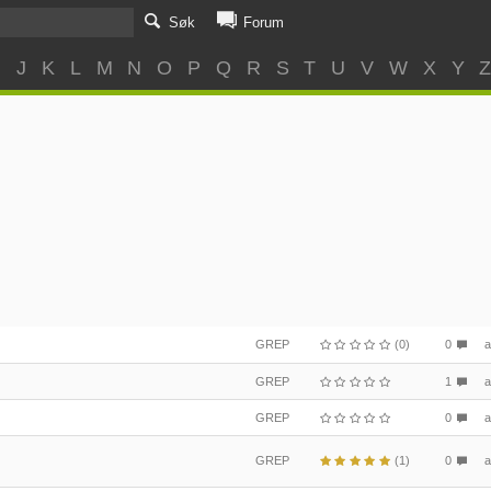
Søk
Forum
I
J
K
L
M
N
O
P
Q
R
S
T
U
V
W
X
Y
GREP
(0)
0
GREP
1
GREP
0
GREP
(1)
0