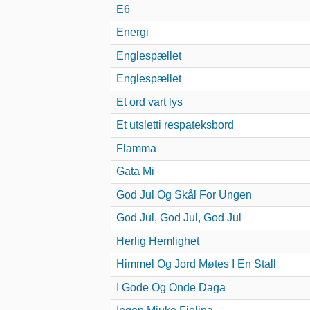
E6
Energi
Englespællet
Englespællet
Et ord vart lys
Et utsletti respateksbord
Flamma
Gata Mi
God Jul Og Skål For Ungen
God Jul, God Jul, God Jul
Herlig Hemlighet
Himmel Og Jord Møtes I En Stall
I Gode Og Onde Daga