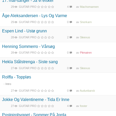
17. mai-sanger - Ja vi elsker
29
GUITAR PRO
4
av
Machomannen
Åge Aleksandersen - Lys Og Varme
29
GUITAR PRO
0
av
Snorkarn
Espen Lind - Ustø grunn
28
GUITAR PRO
2
av
Sleexus
Henning Sommerro - Vårsøg
28
GUITAR PRO
0
av
Pitmairen
Hekla Stålstrenga - Siste sang
27
GUITAR PRO
0
av
Sleexus
Rolffa - Toppløs
- Intro
27
GUITAR PRO
0
av
Audunbarsk
Jokke Og Valentinerne - Tida Er Inne
27
GUITAR PRO
4
av
foster
Postgirobygget - Sommer På Jorda