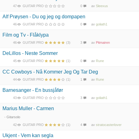
47
GUITAR PRO
0
av
Sleexus
Alf Prøysen - Du og jeg og dompapen
46
GUITAR PRO
0
av
goliath1
Film og Tv - Flåklypa
46
GUITAR PRO
(3)
3
av
Pitmairen
DeLillos - Neste Sommer
45
GUITAR PRO
(1)
0
av
Rune
CC Cowboys - Nå Kommer Jeg Og Tar Deg
44
GUITAR PRO
(1)
1
av
Rune
Barnesanger - En bussjåfør
43
GUITAR PRO
3
av
goliath1
Marius Muller - Carmen
- Gitarsolo
42
GUITAR PRO
(1)
4
av
stratocasterlover
Ukjent - Vem kan segla