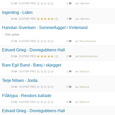
41
GUITAR PRO
2
av
<fjernet>
Ingenting - Liden
40
GUITAR PRO
(2)
3
av
<fjernet>
Halvdan Sivertsen - Sommerfuggel i Vinterland
- Etter gehør
37
GUITAR PRO
0
av
Straumannen
Edvard Grieg - Dovregubbens Hall
35
GUITAR PRO
(1)
0
av
Machomannen
Bare Egil Band - Bæsj i skjegget
34
GUITAR PRO
1
av
Sleexus
Terje Nilsen - Jorda
33
GUITAR PRO
0
av
Sleexus
Flåklypa - Reodors ballade
32
GUITAR PRO
0
av
Sleexus
Edvard Grieg - Dovregubbens Hall