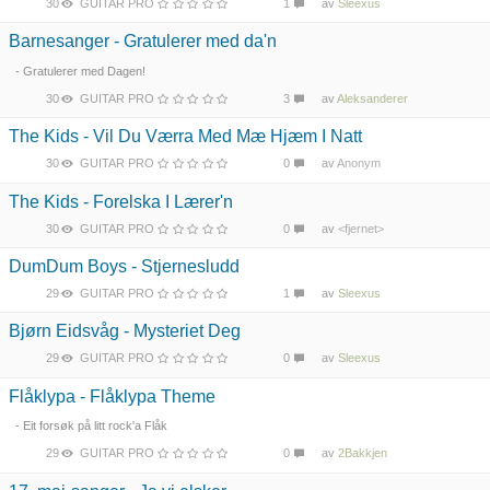
30
GUITAR PRO
1
av
Sleexus
Barnesanger - Gratulerer med da'n
- Gratulerer med Dagen!
30
GUITAR PRO
3
av
Aleksanderer
The Kids - Vil Du Værra Med Mæ Hjæm I Natt
30
GUITAR PRO
0
av
Anonym
The Kids - Forelska I Lærer'n
30
GUITAR PRO
0
av
<fjernet>
DumDum Boys - Stjernesludd
29
GUITAR PRO
1
av
Sleexus
Bjørn Eidsvåg - Mysteriet Deg
29
GUITAR PRO
0
av
Sleexus
Flåklypa - Flåklypa Theme
- Eit forsøk på litt rock'a Flåk
29
GUITAR PRO
0
av
2Bakkjen