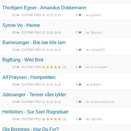
Thorbjørn Egner - Amandus Dokkemann
81
GUITAR PRO
3
av
goliath1
Synne Vo - Heime
69
GUITAR PRO
0
av
Sleexus
Barnesanger - Bæ bæ lille lam
62
GUITAR PRO
5
av
mareks97
BigBang - Wild Bird
57
GUITAR PRO
(2)
6
av
Dozerbabar
Alf Prøysen - Hompetitten
49
GUITAR PRO
4
av
goliath1
Julesanger - Tenner våre lykter
49
GUITAR PRO
1
av
stratocasterlover
Hellbillies - Sur Som Rognebær
49
GUITAR PRO
(1)
4
av
<fjernet>
Ola Bremnes - Har Du Fyr?