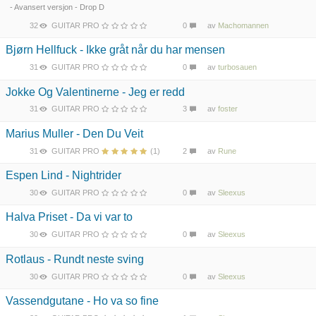
- Avansert versjon - Drop D
32
GUITAR PRO
0
av
Machomannen
Bjørn Hellfuck - Ikke gråt når du har mensen
31
GUITAR PRO
0
av
turbosauen
Jokke Og Valentinerne - Jeg er redd
31
GUITAR PRO
3
av
foster
Marius Muller - Den Du Veit
31
GUITAR PRO
(1)
2
av
Rune
Espen Lind - Nightrider
30
GUITAR PRO
0
av
Sleexus
Halva Priset - Da vi var to
30
GUITAR PRO
0
av
Sleexus
Rotlaus - Rundt neste sving
30
GUITAR PRO
0
av
Sleexus
Vassendgutane - Ho va so fine