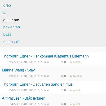
grep
tab
guitar pro
power tab
bass
munnspill
Thorbjørn Egner - Her kommer Klatremus Lillemann
216
GUITAR PRO
9
av
goliath1
Marthe Wang - Stay
119
GUITAR PRO
0
av
Sleexus
Thorbjørn Egner - Det var en gang en mus
100
GUITAR PRO
7
av
goliath1
Alf Prøysen - Blåbærturen
84
GUITAR PRO
6
av
goliath1