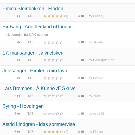
Emma Steinbakken - Floden
5
TAB
(1)
4
av
Erlend_
BigBang - Another kind of lonely
- Liveversjon fra NRK-scenen
5
TAB
5
av
Jkledal
17. mai-sanger - Ja vi elsker
5
TAB
1
av
GitarspillerTab
Julesanger - Himlen i min favn
5
TAB
0
av
Planke
Lars Bremnes - Å Kunne Æ Skrive
5
TAB
0
av
Yllan
Byting - Høvdingen
5
TAB
1
av
Azuz92
Astrid Lindgren - Idas sommervise
5
TAB
(2)
0
av
Planke