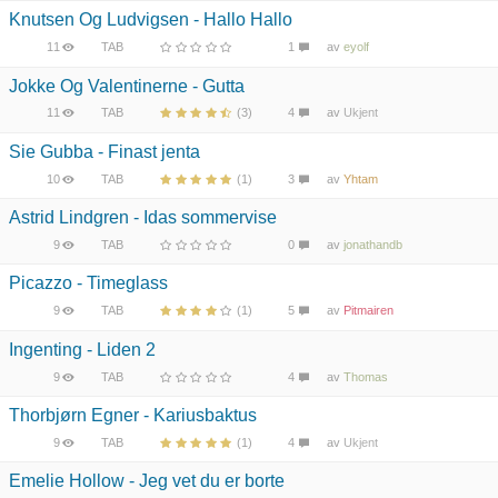
Knutsen Og Ludvigsen - Hallo Hallo
11
TAB
1
av
eyolf
Jokke Og Valentinerne - Gutta
11
TAB
(3)
4
av
Ukjent
Sie Gubba - Finast jenta
10
TAB
(1)
3
av
Yhtam
Astrid Lindgren - Idas sommervise
9
TAB
0
av
jonathandb
Picazzo - Timeglass
9
TAB
(1)
5
av
Pitmairen
Ingenting - Liden 2
9
TAB
4
av
Thomas
Thorbjørn Egner - Kariusbaktus
9
TAB
(1)
4
av
Ukjent
Emelie Hollow - Jeg vet du er borte