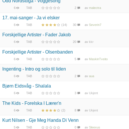
Odd Nordstoga - Voggesong
6
TAB
2
av
malectra
17. mai-sanger - Ja vi elsker
6
TAB
(14)
30
av
Severin7
Forskjellige Artister - Fader Jakob
6
TAB
20
av
kkr
Forskjellige Artister - Olsenbanden
6
TAB
5
av
MaskinTveito
Ingenting - Intro og solo til liden
6
TAB
2
av
aua
Bjørn Eidsvåg - Shalala
6
TAB
3
av
Ukjent
The Kids - Forelska I Lærer'n
6
TAB
(2)
8
av
Ukjent
Kurt Nilsen - Gje Meg Handa Di Venn
5
TAB
0
av
Sleexus