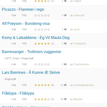
7
TAB
(1)
1
av
Ukjent
Picazzo - Flammer i regn
6
TAB
0
av
rokkerolf
Alf Prøysen - Burobeng-visa
6
TAB
2
av
eyolf
Korny & Latsabbene - Eg Vil Maula Deg
6
TAB
(1)
2
av
Thobiashs
Barnesanger - Trollmors vuggevise
- LETT, Grep + Fingerspill
6
TAB
2
av
TinaHanssen
Lars Bremnes - Å Kunne Æ Skrive
- fingerspill
6
TAB
(6)
13
av
henningandersen
Flåklypa - Flåklypa
6
TAB
(5)
26
av
lilbarbie