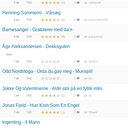
8
TAB
(1)
0
av
rokkerolf
Henning Sommerro - Vårsøg
8
TAB
(1)
0
av
supernils2008
Barnesanger - Gratulerer med da'n
8
TAB
(4)
9
av
guitarlover
Åge Aleksandersen - Dekksguten
- Solo
7
TAB
0
av
Steffen
Odd Nordstoga - Orda du gav meg - Munspill
7
TAB
2
av
nit_
Jokke Og Valentinerne - Aldri stol på en fyllik intro
7
TAB
(1)
2
av
sti
Jonas Fjeld - Hun Kom Som En Engel
7
TAB
(1)
2
av
Yhtam
Ingenting - 4 Mann