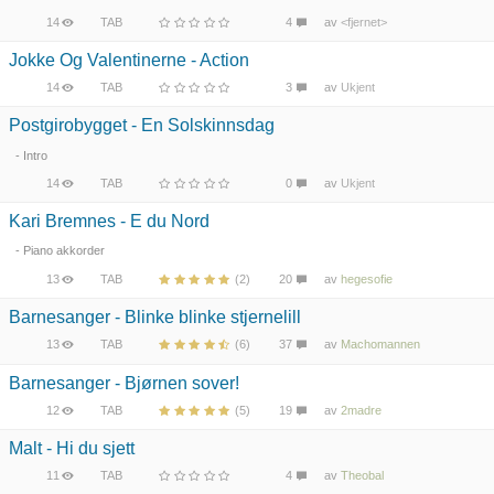
14
TAB
4
av
<fjernet>
Jokke Og Valentinerne - Action
14
TAB
3
av
Ukjent
Postgirobygget - En Solskinnsdag
- Intro
14
TAB
0
av
Ukjent
Kari Bremnes - E du Nord
- Piano akkorder
13
TAB
(2)
20
av
hegesofie
Barnesanger - Blinke blinke stjernelill
13
TAB
(6)
37
av
Machomannen
Barnesanger - Bjørnen sover!
12
TAB
(5)
19
av
2madre
Malt - Hi du sjett
11
TAB
4
av
Theobal