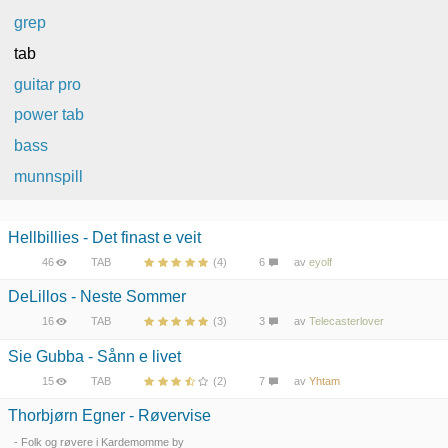
grep
tab
guitar pro
power tab
bass
munnspill
Hellbillies - Det finast e veit
46
TAB
(4)
6
av
eyolf
DeLillos - Neste Sommer
16
TAB
(3)
3
av
Telecasterlover
Sie Gubba - Sånn e livet
15
TAB
(2)
7
av
Yhtam
Thorbjørn Egner - Røvervise
- Folk og røvere i Kardemomme by