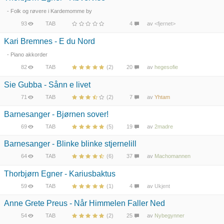
- Folk og røvere i Kardemomme by
93
TAB
4
av
<fjernet>
Kari Bremnes - E du Nord
- Piano akkorder
82
TAB
(2)
20
av
hegesofie
Sie Gubba - Sånn e livet
71
TAB
(2)
7
av
Yhtam
Barnesanger - Bjørnen sover!
69
TAB
(5)
19
av
2madre
Barnesanger - Blinke blinke stjernelill
64
TAB
(6)
37
av
Machomannen
Thorbjørn Egner - Kariusbaktus
59
TAB
(1)
4
av
Ukjent
Anne Grete Preus - Når Himmelen Faller Ned
54
TAB
(2)
25
av
Nybegynner