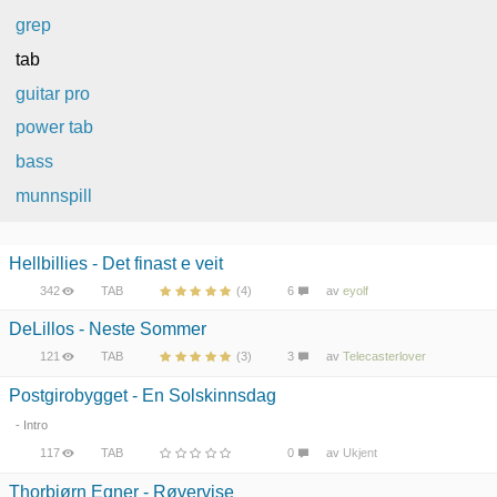
grep
tab
guitar pro
power tab
bass
munnspill
Hellbillies - Det finast e veit
342
TAB
(4)
6
av
eyolf
DeLillos - Neste Sommer
121
TAB
(3)
3
av
Telecasterlover
Postgirobygget - En Solskinnsdag
- Intro
117
TAB
0
av
Ukjent
Thorbjørn Egner - Røvervise